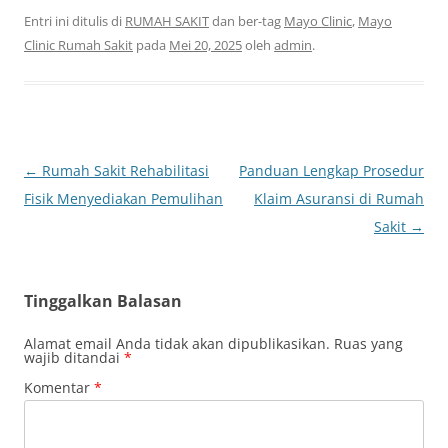
Entri ini ditulis di
RUMAH SAKIT
dan ber-tag
Mayo Clinic
,
Mayo
Clinic Rumah Sakit
pada
Mei 20, 2025
oleh
admin
.
Navigasi
←
Rumah Sakit Rehabilitasi
Panduan Lengkap Prosedur
Tulisan
Fisik Menyediakan Pemulihan
Klaim Asuransi di Rumah
Sakit
→
Tinggalkan Balasan
Alamat email Anda tidak akan dipublikasikan.
Ruas yang
wajib ditandai
*
Komentar
*