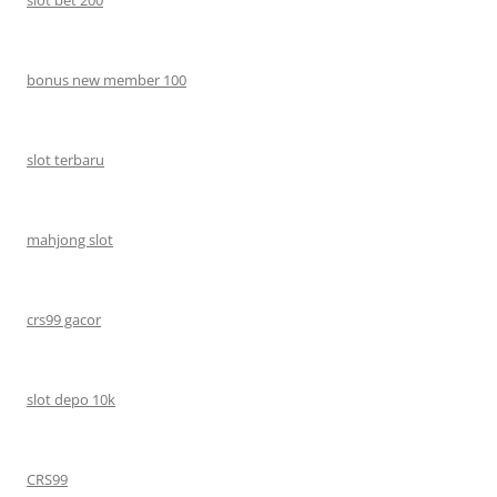
bonus new member 100
slot terbaru
mahjong slot
crs99 gacor
slot depo 10k
CRS99